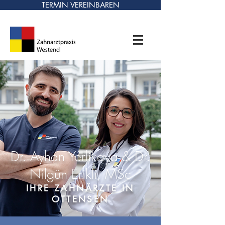
TERMIN VEREINBAREN
Dr. Ayhan Yerlikaya &
Dr.
Nilgün Erikli, MSc
IHRE ZAHNÄRZTE IN
OTTENSEN