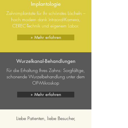
Implantologie
Zahnimplantate für Ihr schönstes Lächeln –
hoch modern dank Intraoral-Kamera,
CEREC-Technik und eigenem Labor.
» Mehr erfahren
Wurzelkanal-Behandlungen
Für die Erhaltung Ihres Zahns: Sorgfältige,
schonende Wurzelbehandlung unter dem
OP-Mikroskop
» Mehr erfahren
Liebe Patienten, liebe Besucher,