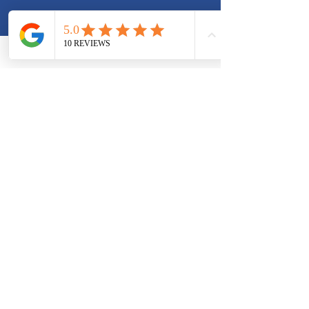
Sollten wir in einem Patientengespräch
sein, können Sie gerne eine Nachricht
(Namen und Telefonnummer) auf unserem
Anrufbeantworter hinterlassen. Wir rufen
Sie umgehend zurück!
Termin online vereinbaren