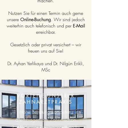
machen.
Nutzen Sie für einen Termin auch gerne
unsere
. Wir sind jedoch
Online-Buchung
weiterhin auch telefonisch und per
E-Mail
erreichbar.
Gesetzlich oder privat versichert – wir
freuen uns auf Sie!
Dr. Ayhan Yerlikaya und Dr. Nilgün Erikli,
MSc
VORTEILE UNSERER
ZAHNARZTPRAXIS
1. Hohe Beratungskompetenz in
allen Fragen der Zahnmedizin
2. Modernste Praxisausstattung für