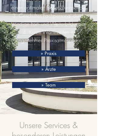
einen optimalen Behandlungserfolg
3. Geschultes Fachpersonal durch
ständige Fort- und Weiterbildungen
4. Kurze Wartezeiten in
angenehmer Praxisatmosphäre
» Praxis
» Ärzte
» Team
Unsere Services &
besonderen Leistungen